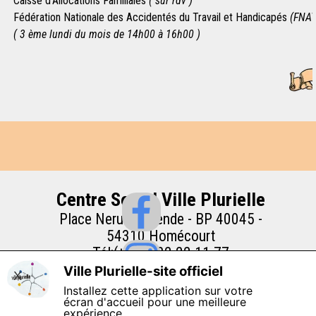
Caisse d'Allocations Familiales
( sur rdv )
Fédération Nationale des Accidentés du Travail et Handicapés
(FNA
( 3 ème lundi du mois de 14h00 à 16h00 )
Centre Social Ville Plurielle
Place Neruda Allende - BP 40045 -
54310 Homécourt
Tél:(+33)3 82 22 11 77
Mentions Légales
Ville Plurielle-site officiel
X
Installez cette application sur votre
écran d'accueil pour une meilleure
expérience